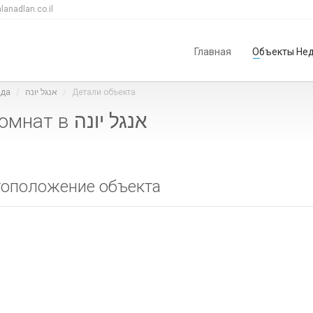
lanadlan.co.il
Главная
Объекты Не
лда
אנגל יונה
Детали объекта
Квартира на продажу 4.5 комнат в אנגל יונה
оположение объекта