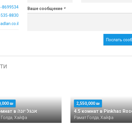
4-8699534
Ваше сообщение
*
-535-8830
dlan.co.il
Послать соо
ти
0,000 ₪
2,550,000 ₪
4.5 комнат в אנגל יונה
4.5 комнат в Pinkhas Ros
 Голда, Хайфа
Рамат Голда, Хайфа