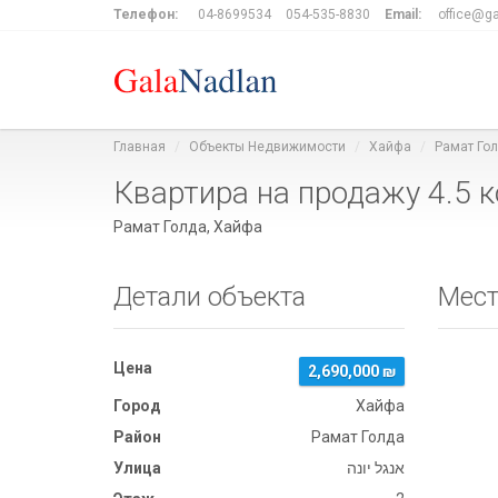
Телефон:
04-8699534
054-535-8830
Email:
office@ga
Главная
Объекты Недвижимости
Хайфа
Рамат Го
Рамат Голда, Хайфа
Детали объекта
Мест
Цена
2,690,000 ₪
Город
Хайфа
Район
Рамат Голда
Улица
אנגל יונה