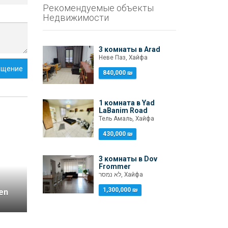
Рекомендуемые объекты
Недвижимости
3 комнаты в Arad
Неве Паз, Хайфа
бщение
840,000 ₪
1 комната в Yad
LaBanim Road
Тель Амаль, Хайфа
430,000 ₪
3 комнаты в Dov
Frommer
לא נמסר, Хайфа
1,300,000 ₪
en