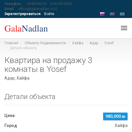
Телефон:
04-8699534
054-535-8830
Email:
office@galanadlan.co.il
Зарегистрироваться
Войти
Tog
navi
Главная
Объекты Недвижимости
Хайфа
Адар
Yosef
Детали объекта
Квартира на продажу 3
комнаты в Yosef
Адар, Хайфа
Детали объекта
Цена
980,000 ₪
Город
Хайфа