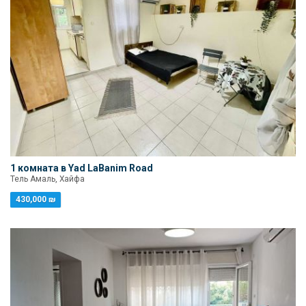
1 комната в Yad LaBanim Road
Тель Амаль, Хайфа
430,000 ₪