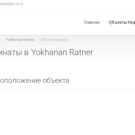
lanadlan.co.il
Главная
Объекты Не
Yokhanan Ratner
Детали объекта
мнаты в Yokhanan Ratner
оположение объекта