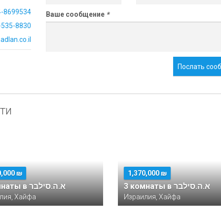
4-8699534
Ваше сообщение
*
-535-8830
dlan.co.il
Послать соо
ти
0,000 ₪
1,370,000 ₪
3 комнаты в א.ה.סילבר
3 комнаты в א.ה.סילבר
лия, Хайфа
Израилия, Хайфа