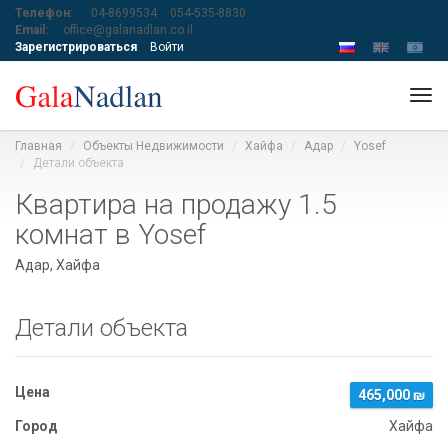
Телефон:
04-8699534
054-535-8830
Email:
office@galanadlan.co.il
Зарегистрироваться
Войти
Tog
navi
Главная
Объекты Недвижимости
Хайфа
Адар
Yosef
Детали объекта
Квартира на продажу 1.5
комнат в Yosef
Адар, Хайфа
Детали объекта
Цена
465,000 ₪
Город
Хайфа