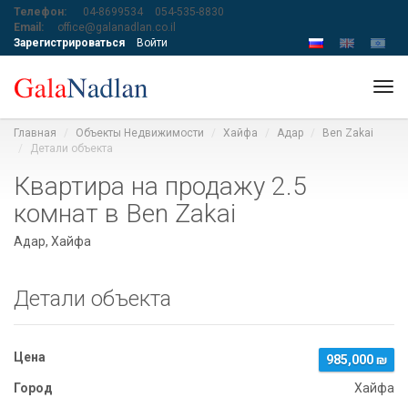
Телефон:
04-8699534
054-535-8830
Email:
office@galanadlan.co.il
Зарегистрироваться
Войти
Tog
navi
Главная
Объекты Недвижимости
Хайфа
Адар
Ben Zakai
Детали объекта
Квартира на продажу 2.5
комнат в Ben Zakai
Адар, Хайфа
Детали объекта
Цена
985,000 ₪
Город
Хайфа