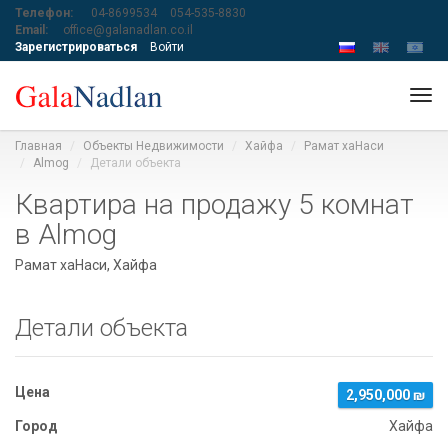
Телефон:
04-8699534
054-535-8830
Email:
office@galanadlan.co.il
Зарегистрироваться
Войти
Tog
navi
Главная
Объекты Недвижимости
Хайфа
Рамат хаНаси
Almog
Детали объекта
Квартира на продажу 5 комнат
в Almog
Рамат хаНаси, Хайфа
Детали объекта
Цена
2,950,000 ₪
Город
Хайфа