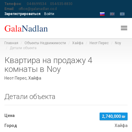
Телефон:
04-8699534
054-535-8830
Email:
office@galanadlan.co.il
Зарегистрироваться
Войти
Tog
navi
Главная
Объекты Недвижимости
Хайфа
Неот Перес
Noy
Детали объекта
Квартира на продажу 4
комнаты в Noy
Неот Перес, Хайфа
Детали объекта
Цена
2,740,000 ₪
Город
Хайфа