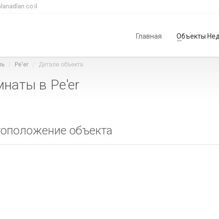
lanadlan.co.il
Главная
Объекты Не
ль
Pe'er
Детали объекта
наты в Pe'er
оположение объекта