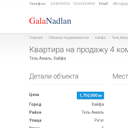
Телефон:
04-8699534
054-535-8830
Email:
office@ga
Главная
Объекты Недвижимости
Хайфа
Тель Ама
Квартира на продажу 4 ком
Тель Амаль, Хайфа
Детали объекта
Мест
Цена
1,750,000 ₪
Город
Хайфа
Район
Тель Амаль
Улица
Pe'er