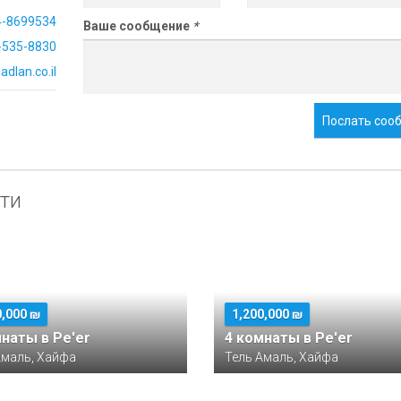
4-8699534
Ваше сообщение
*
-535-8830
dlan.co.il
Послать соо
ти
0,000 ₪
1,200,000 ₪
мнаты в Pe'er
4 комнаты в Pe'er
Амаль, Хайфа
Тель Амаль, Хайфа