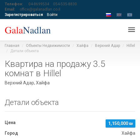
Телефон:
04-8699534
054-535-8830
Email:
office@galanadlan.co.il
Зарегистрироваться
Войти
Tog
navi
Главная
Объекты Недвижимости
Хайфа
Верхний Адар
Hillel
Детали объекта
Квартира на продажу 3.5
комнат в Hillel
Верхний Адар, Хайфа
Детали объекта
Цена
1,150,000 ₪
Город
Хайфа