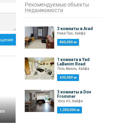
Рекомендуемые объекты
Недвижимости
3 комнаты в Arad
Неве Паз, Хайфа
бщение
840,000 ₪
1 комната в Yad
LaBanim Road
Тель Амаль, Хайфа
430,000 ₪
3 комнаты в Dov
Frommer
לא נמסר, Хайфа
1,300,000 ₪
en