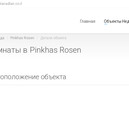
lanadlan.co.il
Главная
Объекты Не
лда
Pinkhas Rosen
Детали объекта
мнаты в Pinkhas Rosen
оположение объекта