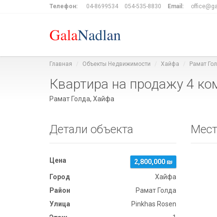
Телефон:
04-8699534
054-535-8830
Email:
office@ga
Главная
Объекты Недвижимости
Хайфа
Рамат Го
Квартира на продажу 4 ко
Рамат Голда, Хайфа
Детали объекта
Мест
Цена
2,800,000 ₪
Город
Хайфа
Район
Рамат Голда
Улица
Pinkhas Rosen