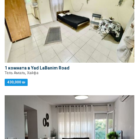
1 комната в Yad LaBanim Road
Тель Амаль, Хайфа
430,000 ₪