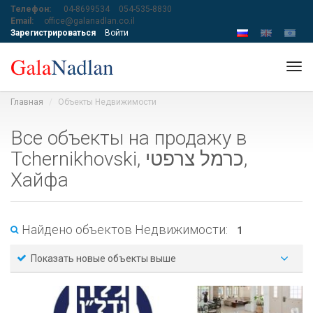
Телефон:
04-8699534
054-535-8830
Email:
office@galanadlan.co.il
Зарегистрироваться
Войти
Tog
navi
Главная
Объекты Недвижимости
Все объекты на продажу в
Tchernikhovski, כרמל צרפטי,
Хайфа
Найдено объектов Недвижимости:
1
Показать новые объекты выше